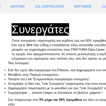
R
HOSTING
SSL CERTIFICATES
SOFTWARE
CL
Συνεργάτες
Γίνετε συνεργάτες παραπομπής και κερδίστε έως και 50% προμήθεια
Εάν έχετε Web Site ή Blog ή οποιαδήποτε άλλη ιστοσελίδα οπουδήπ
μπορείτε να παραπέμψτε επισκέπτες στην FRIKTORIA Data Center S
τις αγορές που πραγματοποιούνται. Αν είσαστε μεταπωλητής ή σχεδι
επιχείρηση που τιμολογείτε τους πελάτες σας, τότε δεν πρέπει να χ
Πώς λειτουργεί :
Εάν δεν έχετε ήδη λογαριασμό στη Friktoria, τότε Δημιουργήστε ένα λ
Μεταβείτε στην Περιοχή συνεργατών.
Πατήστε στο Link "Ενεργοποίηση λογαριασμού συνεργάτη"
Αντιγράψτε το δικό σας "Link Συνεργάτη" παραπομπής που είναι αποκλ
Δημιουργήστε παραπομπές με το μοναδικό για σας "Link Συνεργάτη" σ
Συγχαρητήρια ... είσαστε έτοιμοι να ξεκινήσετε να βγάζετε χρήματα !
Σας πληρώνουμε απο
5% μέχρι και 50% προμήθεια
για όλες τις αγ
εσάς.