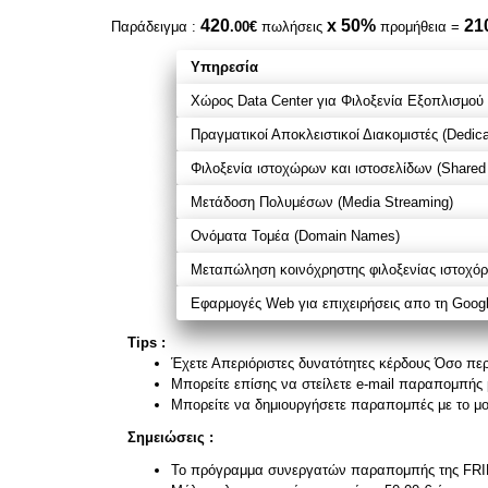
420
x 50%
21
Παράδειγμα :
.00€
πωλήσεις
προμήθεια =
Υπηρεσία
Χώρος Data Center για Φιλοξενία Εξοπλισμού (
Πραγματικοί Αποκλειστικοί Διακομιστές (Dedica
Φιλοξενία ιστοχώρων και ιστοσελίδων (Shared
Μετάδοση Πολυμέσων (Media Streaming)
Ονόματα Τομέα (Domain Names)
Μεταπώληση κοινόχρηστης φιλοξενίας ιστοχόρω
Εφαρμογές Web για επιχειρήσεις απο τη Goog
Tips :
Έχετε Απεριόριστες δυνατότητες κέρδους Όσο περι
Μπορείτε επίσης να στείλετε e-mail παραπομπής με
Μπορείτε να δημιουργήσετε παραπομπές με το μον
Σημειώσεις :
Το πρόγραμμα συνεργατών παραπομπής της FRIK