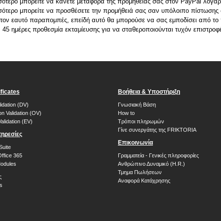
σότερο μπορείτε να κάνετε μεταφορά της προμήθειας σας στον PayPal λογαρ
σσότερο μπορείτε να προσθέσετε την προμήθειά σας σαν υπόλοιπο πίστωσης
 τον εαυτό παραπομπές, επείδή αυτό θα μπορούσε να σας εμποδίσει από 
5 ημέρες προθεσμία εκταμίευσης για να σταθεροποιούνται τυχόν επιστροφέ
ficates
Βοήθεια & Υποστήριξη
idation (DV)
Γνωσιακή Βάση
on Validation (OV)
How to
alidation (EV)
Τρόποι πληρωμών
Γίνε συνεργάτης της FRIKTORIA
ηρεσίες
Επικοινωνία
Suite
Office 365
Γραμματεία - Γενικές πληροφορίες
dules
Ανθρώπινο Δυναμικό (H.R.)
Τμημα Πωλήσεων
ς
Αναφορά Κατάχρησης
s