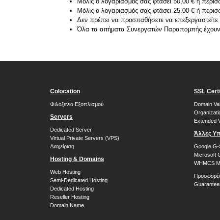
Μόλις ο λογαριασμός σας φτάσει 50,00 € ή περισ
Μόλις ο λογαριασμός σας φτάσει 25,00 € ή περι
Δεν πρέπει να προσπαθήσετε να επεξεργαστείτε
Όλα τα αιτήματα Συνεργατών Παραπομπής έχουν 4
Colocation
SSL Certi
Φιλοξενία Εξοπλισμού
Domain Val
Organizati
Servers
Extended V
Dedicated Server
Άλλες Υπ
Virtual Private Servers (VPS)
Διαχείριση
Google G-
Microsoft 
Hosting & Domains
WHMCS Mo
Web Hosting
Προσφορέ
Semi-Dedicated Hosting
Guarantee
Dedicated Hosting
Reseller Hosting
Domain Name