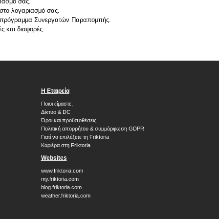
ιασμό σας.
 στο λογαριασμό σας.
το πρόγραμμα Συνεργατών Παραπομπής.
ς και διαφορές.
H Εταιρεία
Ποιοι είμαστε;
Δίκτυο & DC
Όροι και προϋποθέσεις
Πολιτική απορρήτου & συμμόρφωση GDPR
Γιατί να επιλέξετε τη Friktoria
Καριέρα στη Friktoria
Websites
www.friktoria.com
my.friktoria.com
blog.friktoria.com
weather.friktoria.com