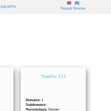
OUD APPS
Περιοχή Πελατών
r
Thawte 123
Domains:
1
Subdomains:
-
Πιστοποίηση:
Domain