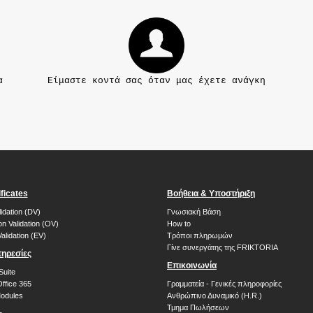
α
Είμαστε κοντά σας όταν μας έχετε ανάγκη
ficates
Βοήθεια & Υποστήριξη
idation (DV)
Γνωσιακή Βάση
on Validation (OV)
How to
alidation (EV)
Τρόποι πληρωμών
Γίνε συνεργάτης της FRIKTORIA
ηρεσίες
Επικοινωνία
Suite
Office 365
Γραμματεία - Γενικές πληροφορίες
dules
Ανθρώπινο Δυναμικό (H.R.)
Τμημα Πωλήσεων