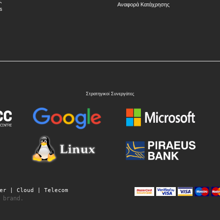
ς
Αναφορά Κατάχρησης
s
Στρατηγικοί Συνεργάτες
er | Cloud | Telecom
brand.