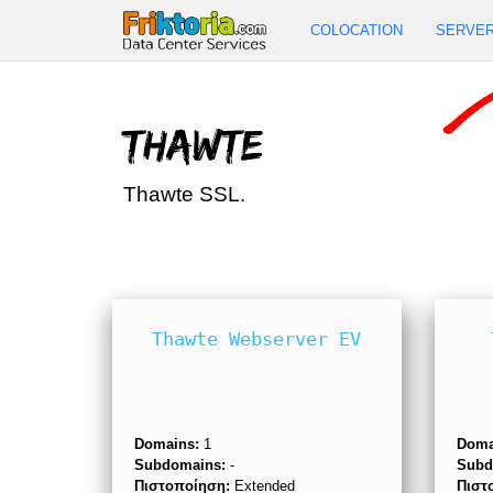
COLOCATION
SERVE
Thawte
Thawte SSL.
Thawte Webserver EV
Domains:
1
Doma
Subdomains:
-
Subd
Πιστοποίηση:
Extended
Πιστ