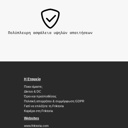
Πολύπλευρη ασφάλεια υψηλών απαιτήσεων
H Εταιρεία
Ποιοι είμαστε;
Δίκτυο & DC
Όροι και προϋποθέσεις
Πολιτική απορρήτου & συμμόρφωση GDPR
Γιατί να επιλέξετε τη Friktoria
Καριέρα στη Friktoria
Websites
www.friktoria.com