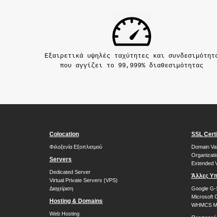
Εξαιρετικά υψηλές ταχύτητες και συνδεσιμότητ
που αγγίζει το 99,999% διαθεσιμότητας
Colocation
SSL Certi
Φιλοξενία Εξοπλισμού
Domain Val
Organizati
Servers
Extended V
Dedicated Server
Άλλες Υπ
Virtual Private Servers (VPS)
Διαχείριση
Google G-
Microsoft 
Hosting & Domains
WHMCS Mo
Web Hosting