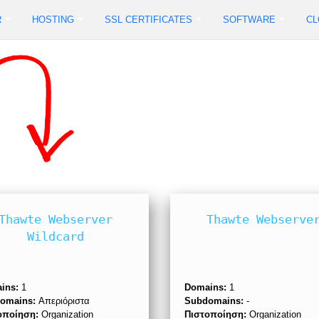
R
HOSTING
SSL CERTIFICATES
SOFTWARE
CL
Thawte Webserver
Thawte Webserve
Wildcard
ins:
1
Domains:
1
omains:
Απεριόριστα
Subdomains:
-
οποίηση:
Organization
Πιστοποίηση:
Organization