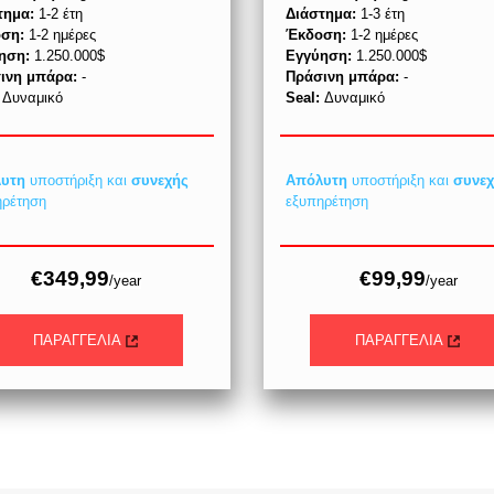
τημα:
1-2 έτη
Διάστημα:
1-3 έτη
ση:
1-2 ημέρες
Έκδοση:
1-2 ημέρες
ηση:
1.250.000$
Εγγύηση:
1.250.000$
ινη μπάρα:
-
Πράσινη μπάρα:
-
:
Δυναμικό
Seal:
Δυναμικό
υτη
υποστήριξη και
συνεχής
Απόλυτη
υποστήριξη και
συνε
ηρέτηση
εξυπηρέτηση
€349,99
€99,99
/year
/year
ΠΑΡΑΓΓΕΛΙΑ
ΠΑΡΑΓΓΕΛΙΑ