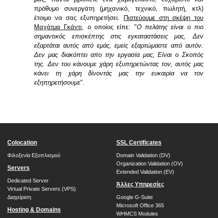
πρόθυμο συνεργάτη (μηχανικό, τεχνικό, πωλητή, κτλ)
έτοιμο να σας εξυπηρετήσει.
Πιστεύουμε στη σκέψη του
Μαχάτμα Γκάντι,
ο οποίος είπε: "
Ο πελάτης είναι ο πιο
σημαντικός επισκέπτης στις εγκαταστάσεις μας, Δεν
εξαρτάται αυτός από εμάς, εμείς εξαρτώμαστε από αυτόν.
Δεν μας διακόπτει απο την εργασία μας, Είναι ο Σκοπός
της. Δεν του κάνουμε χάρη εξυπηρετώντας τον, αυτός μας
κάνει τη χάρη δίνοντάς μας την ευκαιρία να τον
εξηπηρετήσουμε
".
Colocation
SSL Certificates
Φιλοξενία Εξοπλισμού
Domain Validation (DV)
Organization Validation (OV)
Servers
Extended Validation (EV)
Dedicated Server
Άλλες Υπηρεσίες
Virtual Private Servers (VPS)
Διαχείριση
Google G-Suite
Microsoft Office 365
Hosting & Domains
WHMCS Modules