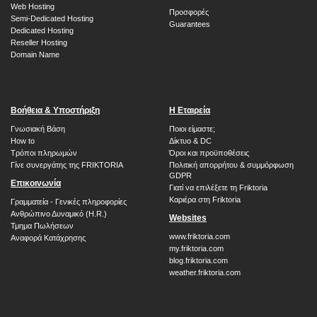
Web Hosting
Προσφορές
Semi-Dedicated Hosting
Guarantees
Dedicated Hosting
Reseller Hosting
Domain Name
Βοήθεια & Υποστήριξη
H Εταιρεία
Γνωσιακή Βάση
Ποιοι είμαστε;
How to
Δίκτυο & DC
Τρόποι πληρωμών
Όροι και προϋποθέσεις
Γίνε συνεργάτης της FRIKTORIA
Πολιτική απορρήτου & συμμόρφωση
GDPR
Επικοινωνία
Γιατί να επιλέξετε τη Friktoria
Καριέρα στη Friktoria
Γραμματεία - Γενικές πληροφορίες
Ανθρώπινο Δυναμικό (H.R.)
Websites
Τμημα Πωλήσεων
www.friktoria.com
Αναφορά Κατάχρησης
my.friktoria.com
blog.friktoria.com
weather.friktoria.com