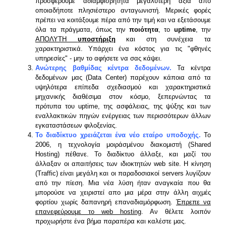
προσφέρουμε αδιαμφισβήτητα μεγαλύτερη αξία από
οποιαδήποτε πλησιέστερο ανταγωνιστή. Μερικές φορές
πρέπει να κοιτάξουμε πέρα από την τιμή και να εξετάσουμε
όλα τα πράγματα, όπως την
ποιότητα
, το
uptime
, την
ΑΠΟΛΥΤΗ
υποστήριξη
και στη συνέχεια τα
χαρακτηριστικά. Υπάρχει ένα κόστος για τις "φθηνές
υπηρεσίες" - μην το αφήσετε να σας κάψει.
Ανώτερης βαθμίδας κέντρα δεδομένων.
Τα κέντρα
δεδομένων μας (Data Center) παρέχουν κάποια από τα
υψηλότερα επίπεδα σχεδιασμού και χαρακτηριστικά
μηχανικής διαθέσιμα στον κόσμο, ξεπερνώντας τα
πρότυπα του uptime, της ασφάλειας, της ψύξης και των
εναλλακτικών πηγών ενέργειας των περισσότερων άλλων
εγκαταστάσεων φιλοξενίας.
Το διαδίκτυο χρειάζεται ένα νέο εταίρο υποδοχής.
Το
2006, η τεχνολογία μοιράσμένου διακομιστή (Shared
Hosting) πέθανε. Το διαδίκτυο άλλαξε, και μαζί του
άλλαξαν οι απαιτήσεις των ιδιοκτητών web site. Η κίνηση
(Traffic) είναι μεγάλη και οι παραδοσιακοί servers λυγίζουν
από την πίεση. Μια νέα λύση ήταν αναγκαία που θα
μπορούσε να χειριστεί απο μια μέρα στην άλλη αιχμές
φορτίου χωρίς δαπανηρή επαναδιαμόρφωση.
Έπρεπε να
επανεφεύρουμε το web hosting
. Αν θέλετε λοιπόν
προχωρήστε ένα βήμα παραπέρα και καλέστε μας.