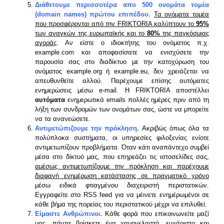
Διάθετουμε περισσοτέρα απο 500 ονομάτα τομέα
(domain names) πρώτου επιπέδου.
Τα ονόματα τομέα
που προσφέρονται από την FRIKTORIA καλύπτουν το
95%
των αναγκών της ευρωπαϊκής και το
80%
της παγκόσμιας
αγοράς
. Αν είστε ο ιδιοκτήτης του ονόματος π.χ.
example.com και αποφασίσατε να ενισχύσετε την
παρουσία σας στο διαδίκτυο με την κατοχύρωση του
ονόματος example.org ή example.eu, δεν χρειάζεται να
απευθυνθείτε αλλού. Παρέχουμε επίσης αυτόματες
ενημερώσεις μέσω e-mail. H FRIKTORIA αποστέλλει
αυτόματα
ενημερωτικά emails πολλές ημέρες πριν από τη
λήξη των συνδρομών των ονομάτων σας, ώστε να μπορείτε
να τα ανανεώσετε.
Αντιμετώπιζουμε την πρόκληση.
Ακριβώς όπως όλα τα
πολύπλοκα συστήματα, οι υπηρεσίες φιλοξενίας ενίοτε
αντιμετωπίζουν προβλήματα. Όταν κάτι αναπάντεχο συμβεί
μέσα στο δίκτυό μας, που επηρεάζει τις ιστοσελίδες σας,
αμέσως αντιμετωπίζουμε την πρόκληση και παρέχουμε
διαφανή ενημέρωση κατάστασης σε πραγματικό χρόνο
μέσω ειδικά φτιαγμένου διαχειριστή περιστατικών.
Εγγραφείτε στο RSS feed για να μέινετε ενημέρωμένοι σε
κάθε βήμα της πορείας του περιστατικού μέχρι να επιλυθεί.
Είμαστε Ανθρώπινοι.
Κάθε φορά που επικοινωνείτε μαζί
μας, πάντα βρίσκετε ένα χαμογελαστό, ευχάριστο και