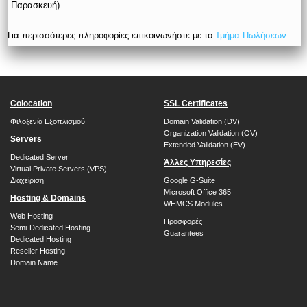
Παρασκευή)
Για περισσότερες πληροφορίες επικοινωνήστε με το
Τμήμα Πωλήσεων
Colocation
SSL Certificates
Φιλοξενία Εξοπλισμού
Domain Validation (DV)
Organization Validation (OV)
Servers
Extended Validation (EV)
Dedicated Server
Άλλες Υπηρεσίες
Virtual Private Servers (VPS)
Διαχείριση
Google G-Suite
Microsoft Office 365
Hosting & Domains
WHMCS Modules
Web Hosting
Προσφορές
Semi-Dedicated Hosting
Guarantees
Dedicated Hosting
Reseller Hosting
Domain Name