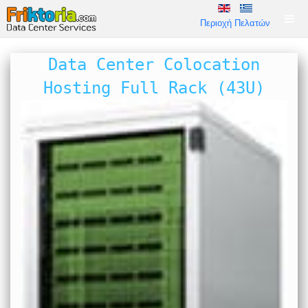
Περιοχή Πελατών
Data Center Colocation
Hosting Full Rack (43U)