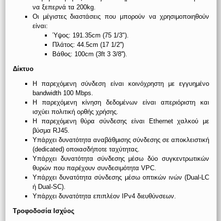
να ξεπερνά τα 200kg.
Οι μέγιστες διαστάσεις που μπορούν να χρησιμοποιηθούν
είναι:
Ύψος: 191.35cm (75 1/3").
Πλάτος: 44.5cm (17 1/2'')
Βάθος: 100cm (3ft 3 3/8'').
Δίκτυο
Η παρεχόμενη σύνδεση είναι κοινόχρηστη με εγγυημένο
bandwidth 100 Mbps.
Η παρεχόμενη κίνηση δεδομένων είναι απεριόριστη και
ισχύει πολιτική ορθής χρήσης.
Η παρεχόμενη θύρα σύνδεσης είναι Ethernet χαλκού με
βύσμα RJ45.
Υπάρχει δυνατότητα αναβάθμισης σύνδεσης σε αποκλειστική
(dedicated) οποιασδήποτε ταχύτητας.
Υπάρχει δυνατότητα σύνδεσης μέσω δύο συγκεντρωτικών
θυρών που παρέχουν συνδεσιμότητα VPC.
Υπάρχει δυνατότητα σύνδεσης μέσω οπτικών ινών (Dual-LC
ή Dual-SC).
Υπάρχει δυνατότητα επιπλέον IPv4 διευθύνσεων.
Τροφοδοσία Ισχύος