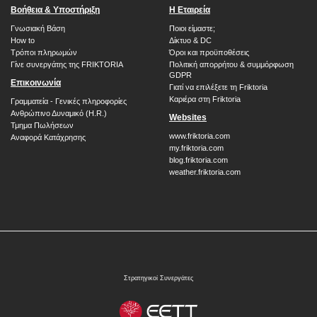
Βοήθεια & Υποστήριξη
H Εταιρεία
Γνωσιακή Βάση
Ποιοι είμαστε;
How to
Δίκτυο & DC
Τρόποι πληρωμών
Όροι και προϋποθέσεις
Γίνε συνεργάτης της FRIKTORIA
Πολιτική απορρήτου & συμμόρφωση
GDPR
Επικοινωνία
Γιατί να επιλέξετε τη Friktoria
Καριέρα στη Friktoria
Γραμματεία - Γενικές πληροφορίες
Ανθρώπινο Δυναμικό (H.R.)
Websites
Τμημα Πωλήσεων
www.friktoria.com
Αναφορά Κατάχρησης
my.friktoria.com
blog.friktoria.com
weather.friktoria.com
Στρατηγικοί Συνεργάτες