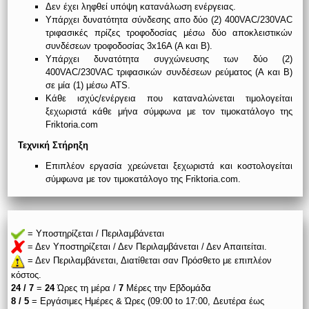
Δεν έχει ληφθεί υπόψη κατανάλωση ενέργειας.
Υπάρχει δυνατότητα σύνδεσης απο δύο (2) 400VAC/230VAC
τριφασικές πρίζες τροφοδοσίας μέσω δύο αποκλειστικών
συνδέσεων τροφοδοσίας 3x16Α (Α και Β).
Υπάρχει δυνατότητα συγχώνευσης των δύο (2)
400VAC/230VAC τριφασικών συνδέσεων ρεύματος (Α και Β)
σε μία (1) μέσω ATS.
Κάθε ισχύς/ενέργεια που καταναλώνεται τιμολογείται
ξεχωριστά κάθε μήνα σύμφωνα με τον τιμοκατάλογο της
Friktoria.com
Τεχνική Στήρηξη
Επιπλέον εργασία χρεώνεται ξεχωριστά και κοστολογείται
σύμφωνα με τον τιμοκατάλογο της Friktoria.com.
= Υποστηρίζεται / Περιλαμβάνεται
= Δεν Υποστηρίζεται / Δεν Περιλαμβάνεται / Δεν Απαιτείται.
= Δεν Περιλαμβάνεται, Διατίθεται σαν Πρόσθετο με επιπλέον
κόστος.
24 / 7
=
24
Ώρες τη μέρα /
7
Μέρες την Εβδομάδα
8 / 5
= Εργάσιμες Ημέρες & Ώρες (09:00 to 17:00, Δευτέρα έως